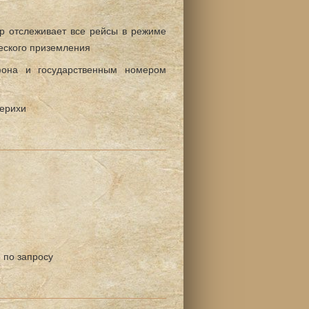
 отслеживает все рейсы в режиме
еского приземления
она и государственным номером
берихи
 по запросу