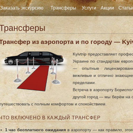
Заказать экскурсию
Трансферы
Услуги
Акции
Стать
Трансферы
Трансфер из аэропорта и по городу — Kyiv
Kyivtrip предоставляет проф
Украине по стандартам европ
— опытные лицензированн
вежливые и отлично знающие 
пределами.
Встреча в аэропорту Бориспол
другой город — мы берём на 
путешествовать с полным комфортом и спокойствием.
ЧТО ВКЛЮЧЕНО В КАЖДЫЙ ТРАНСФЕР
1 час бесплатного ожидания
в аэропорту — как правило, это