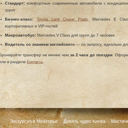
Стандарт:
комфортные современные автомобили с кондиционе
групп
Бизнес-класс:
, Mercedes E Cla
Toyota Land Cruiser Prado
корпоративных и VIP-гостей
Микроавтобус:
Mercedes V Class для групп до 7 человек
Водитель со знанием английского
— по запросу, идеально дл
Бронируйте трансфер не менее чем
за 2 часа до поездки
. Оформ
или в разделе
.
Контакты
Экскурсия в Межгорье
Девять чудес Киева
Мистич