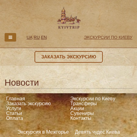
UA
RU
EN
ЭКСКУРСИИ ПО КИЕВУ
ЗАКАЗАТЬ ЭКСКУРСИЮ
Новости
Главная
Экскурсии по Киеву
Заказать экскурсию
Трансферы
Услуги
Акции
Статьи
Сувениры
Оплата
Контакты
Экскурсия в Межгорье
Девять чудес Киева