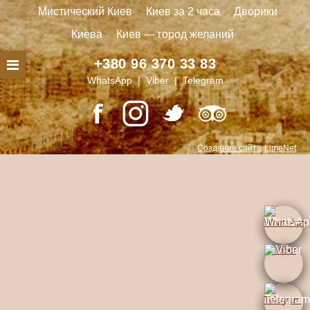
Мистический Киев
Киев за 2 часа
Дворики
Киева
Киев — город желаний
+380 96 370 33 83
WhatsApp | Viber | Telegram
Создание сайта
LimeNet