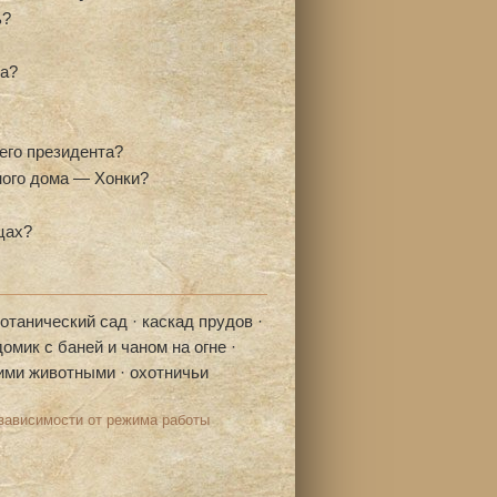
ь?
та?
его президента?
ного дома — Хонки?
цах?
танический сад · каскад прудов ·
мик с баней и чаном на огне ·
ими животными · охотничьи
зависимости от режима работы