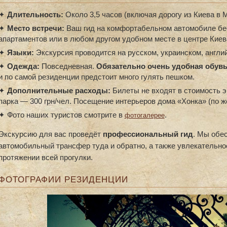
✦
Длительность:
Около 3,5 часов (включая дорогу из Киева в 
✦
Место встречи:
Ваш гид на комфортабельном автомобиле бес
апартаментов или в любом другом удобном месте в центре Киев
✦
Языки:
Экскурсия проводится на русском, украинском, англий
✦
Одежда:
Повседневная.
Обязательно очень удобная обув
и по самой резиденции предстоит много гулять пешком.
✦
Дополнительные расходы:
Билеты не входят в стоимость э
парка — 300 грн/чел. Посещение интерьеров дома «Хонка» (по ж
✦ Фото наших туристов смотрите в
.
фотогалерее
Экскурсию для вас проведёт
профессиональный гид
. Мы обе
автомобильный трансфер туда и обратно, а также увлекательно
протяжении всей прогулки.
ФОТОГРАФИИ РЕЗИДЕНЦИИ