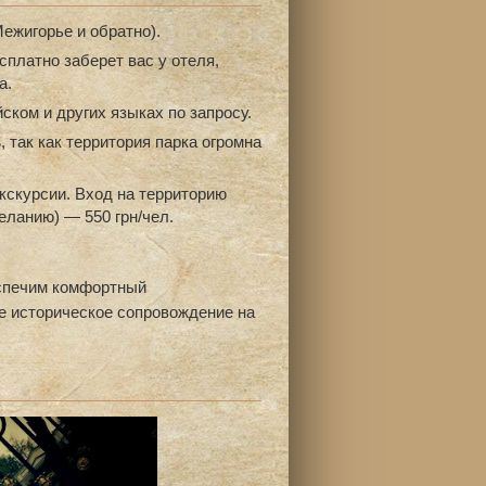
Межигорье и обратно).
платно заберет вас у отеля,
а.
ском и других языках по запросу.
ь
, так как территория парка огромна
кскурсии. Вход на территорию
еланию) — 550 грн/чел.
спечим комфортный
е историческое сопровождение на