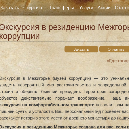
Заказать экскурсию
Трансферы
Услуги
Акции
Стать
Экскурсия в резиденцию Межгорь
коррупции
Заказать
Оплатить
«Где гово
Экскурсия в Межигорье (музей коррупции) — это уникальн
увидеть невероятный мир расточительства и запредельной 
строил и оберегал бывший президент. Территория загородно
объектов действительно поражает воображение. Наша
и
экскурсия на комфортабельном транспорте
позволит вам на
лишней суеты и усталости. Ваш персональный гид проведет ва
расскажет историю этого места от древнего монастыря до наших
Экскурсия в резиденцию Межигорье создана для вас, если в