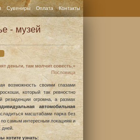
и
Сувениры
Оплата
Контакты
е - музей
рят деньги, там молчит совесть.»
Пословица
ая возможность своими глазами
роскоши, который так ревностно
й резиденции огромна, а размах
ндивидуальная автомобильная
сладиться масштабами парка без
с по самым интересным локациям и
 дней.
ы хотите узнать: