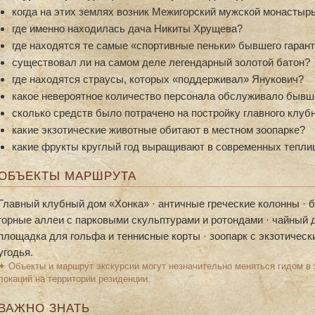
когда на этих землях возник Межигорский мужской монастыр
где именно находилась дача Никиты Хрущева?
где находятся те самые «спортивные пеньки» бывшего гаран
существовал ли на самом деле легендарный золотой батон?
где находятся страусы, которых «поддерживал» Янукович?
какое невероятное количество персонала обслуживало бывш
сколько средств было потрачено на постройку главного клуб
какие экзотические животные обитают в местном зоопарке?
какие фрукты круглый год выращивают в современных тепли
ОБЪЕКТЫ МАРШРУТА
Главный клубный дом «Хонка» · античные греческие колонны · бо
горные аллеи с парковыми скульптурами и ротондами · чайный до
площадка для гольфа и теннисные корты · зоопарк с экзотическ
угодья.
✦ Объекты и маршрут экскурсии могут незначительно меняться гидом в 
локаций на территории резиденции.
ВАЖНО ЗНАТЬ